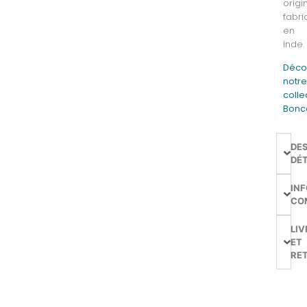
origi
fabr
en
Inde.
Déco
notr
colle
Bonc
DE
DÉT
IN
CO
LIV
ET
RE