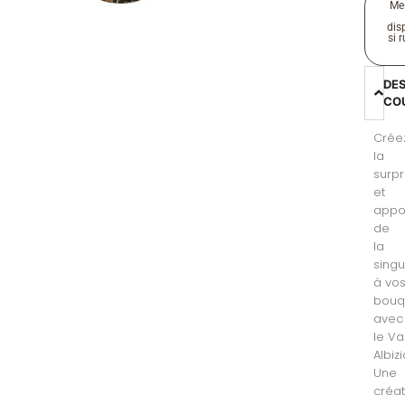
Me
disp
si 
DE
CO
Crée
la
surpr
et
appo
de
la
singu
à vo
bouq
avec
le V
Albizi
Une
créat