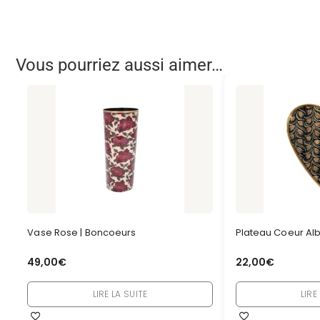
Vous pourriez aussi aimer…
Vase Rose | Boncoeurs
Plateau Coeur Alb
49,00
€
22,00
€
LIRE LA SUITE
LIRE