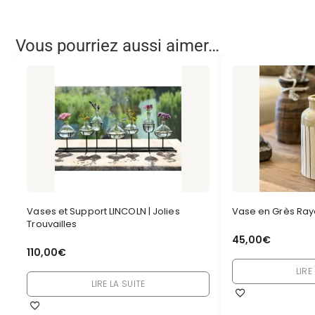
Vous pourriez aussi aimer…
Vases et Support LINCOLN | Jolies
Vase en Grès Rayé 
Trouvailles
45,00
€
110,00
€
LIRE
LIRE LA SUITE