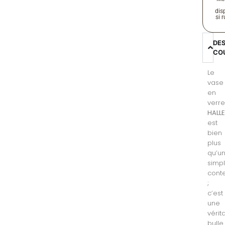
disp
si 
DE
CO
Le
vase
en
verr
HALL
est
bien
plus
qu’u
simp
cont
;
c’est
une
vérit
bulle