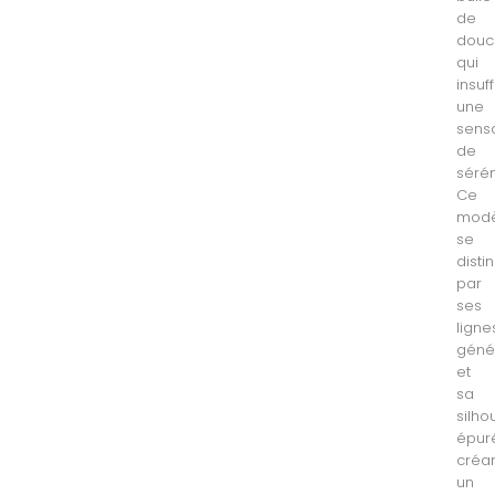
de
douc
qui
insuff
une
sens
de
sérén
Ce
modè
se
disti
par
ses
ligne
géné
et
sa
silho
épur
créa
un