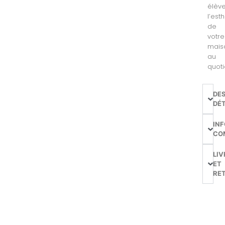
élèv
l’est
de
votre
mais
au
quoti
DE
DÉT
IN
CO
LIV
ET
RE