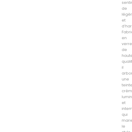
sent
de
légè
et
d’ha
Fabr
en
verr
de
haut
quali
il
arbo
une
teint
crè
lumi
et
inte
qui
mari
le