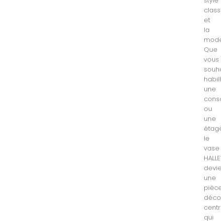
style
clas
et
la
mode
Que
vous
souha
habil
une
cons
ou
une
étag
le
vase
HALLE
devi
une
pièc
déco
centr
qui