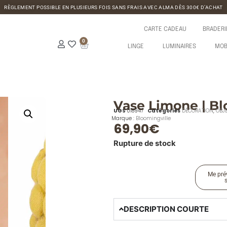
RÈGLEMENT POSSIBLE EN PLUSIEURS FOIS SANS FRAIS AVEC ALMA DÈS 300€ D’ACHAT
CARTE CADEAU
BRADERI
0
LINGE
LUMINAIRES
MOB
Vase Limone | Bl
UGS
018947
Catégories
DÉCORATION
,
OBJ
Marque :
Bloomingville
69,90
€
Rupture de stock
Me prév
DESCRIPTION COURTE