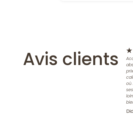
Avis clients
★
Acc
abs
pri
cal
où 
ses
loi
bie
Did