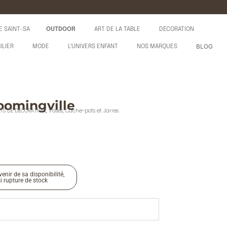
E SAINT-SA
OUTDOOR
ART DE LA TABLE
DÉCORATION
BLOG
ILIER
MODE
L'UNIVERS ENFANT
NOS MARQUES
oomingville
ETS DE DÉCORATION
,
Vases, Cache-pots et Jarres
enir de sa disponibilité,
si rupture de stock