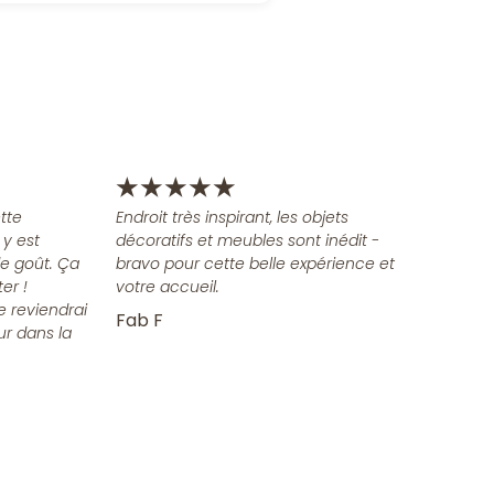
★
★
★
★
★
tte
Endroit très inspirant, les objets
 y est
décoratifs et meubles sont inédit -
e goût. Ça
bravo pour cette belle expérience et
er !
votre accueil.
e reviendrai
Fab F
ur dans la