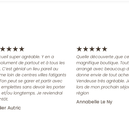
★
★
★
★
★
★
★
★
★
ueil super agréable. Y en a
Quelle découverte ,que ce
olument de partout et à tous les
magnifique boutique. Tout
x. C’est génial un lieu pareil au
arrangé avec beaucoup d
me loin de centres villes fatigants
donne envie de tout achet
l’on peut se garer et partir avec
Vendeuse très agréable. J
 emplettes sans devoir les porter
lors de mon prochain séjo
n et/ou longtemps. Je reviendrai
région
ntôt.
Annabelle Le Ny
ier Autric