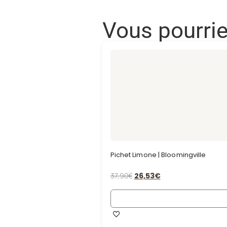
Vous pourri
Pichet Limone | Bloomingville
37,90
€
26,53
€