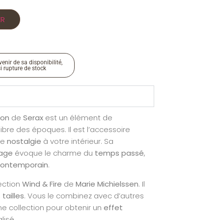
ER
enir de sa disponibilité,
si rupture de stock
ron
de
Serax
est un élément de
libre des époques. Il est l’accessoire
de
nostalgie
à votre intérieur. Sa
tage
évoque le charme du
temps passé
,
ontemporain
.
lection
Wind & Fire
de
Marie Michielssen
. Il
 tailles
. Vous le combinez avec d’autres
 collection pour obtenir un
effet
lisé.