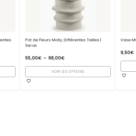
rentes
Pot de Fleurs Molly, Différentes Tailles |
Vase MO
Serax
9,50
€
55,00
€
–
98,00
€
VOIR LES OPTIONS