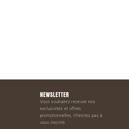
S'inscrire
NEWSLETTER
Vous souhaitez recevoir nos
exclusivités et offres
promotionnelles, n’hésitez pas à
vous inscrire.