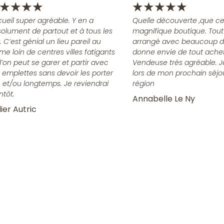
★
★
★
★
★
★
★
★
★
ueil super agréable. Y en a
Quelle découverte ,que ce
olument de partout et à tous les
magnifique boutique. Tout
x. C’est génial un lieu pareil au
arrangé avec beaucoup d
me loin de centres villes fatigants
donne envie de tout achet
l’on peut se garer et partir avec
Vendeuse très agréable. J
 emplettes sans devoir les porter
lors de mon prochain séjo
n et/ou longtemps. Je reviendrai
région
ntôt.
Annabelle Le Ny
ier Autric