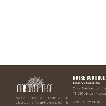
Rejoindre 
NOTRE BOUTIQUE
Maison Saint-Sa
2422 Avenue Fortuné 
13 080 Aix-en-Prov
Maison Saint-Sa, boutique de
+33 4 42 22 08 86
décoration à Aix-en-Provence, est née