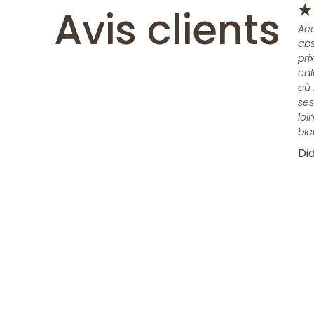
Avis clients
★
Acc
abs
pri
cal
où 
ses
loi
bie
Did