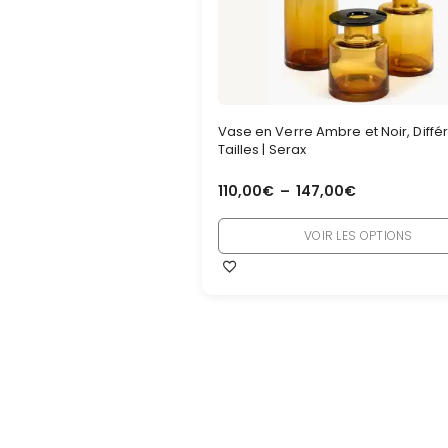
Vase en Verre Ambre et Noir, Diffé
Tailles | Serax
110,00
€
–
147,00
€
VOIR LES OPTIONS