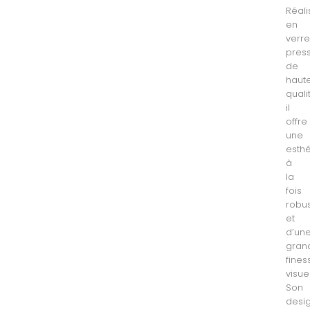
Réali
en
verr
pres
de
haut
quali
il
offre
une
esth
à
la
fois
robu
et
d’un
gran
fines
visuel
Son
desi