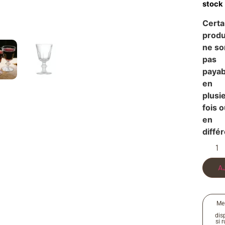
stock
Certa
produ
ne so
pas
payab
en
plusi
fois 
en
diffé
A
Me
disp
si 