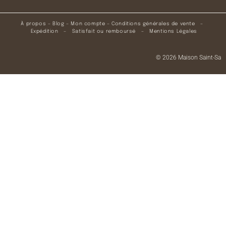
À propos
–
Blog
–
Mon compte
–
Conditions générales de vente
–
Expédition
–
Satisfait ou remboursé
–
Mentions Légales
© 2026 Maison Saint-Sa