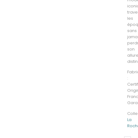
icon
trave
les
époq
sans
jama
perd
son
allur
disti
Fabri
:
Certi
Origi
Fran
Gara
Colle
La
Roch