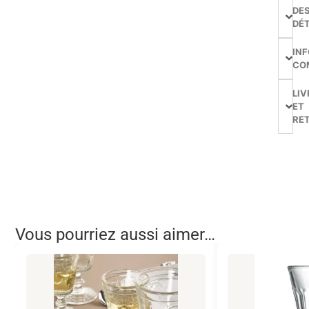
DE
DÉT
IN
CO
LIV
ET
RE
Vous pourriez aussi aimer…