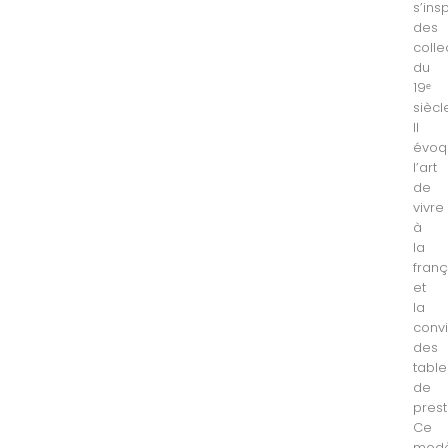
s’ins
des
colle
du
19ᵉ
siècl
Il
évoq
l’art
de
vivre
à
la
fran
et
la
convi
des
table
de
prest
Ce
modè