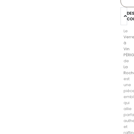
DE
CO
Le
Verr
à
Vin
PÉRI
de
La
Roch
est
une
pièc
embl
qui
allie
parf
authe
et
raffi