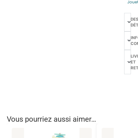
Joue
DE
DÉT
IN
CO
LIV
ET
RE
Vous pourriez aussi aimer…