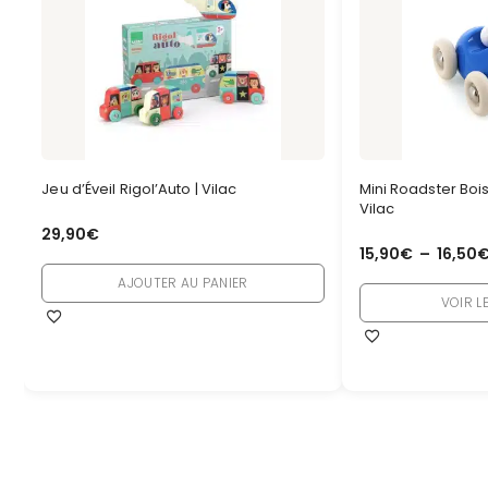
Jeu d’Éveil Rigol’Auto | Vilac
Mini Roadster Bois,
Vilac
29,90
€
15,90
€
–
16,50
AJOUTER AU PANIER
VOIR L