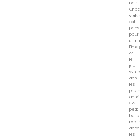
bois.
Cha
voitu
est
pens
pour
stimu
l’ima
et
le
jeu
symb
dès
les
prem
anné
Ce
petit
boli
robu
acc
les