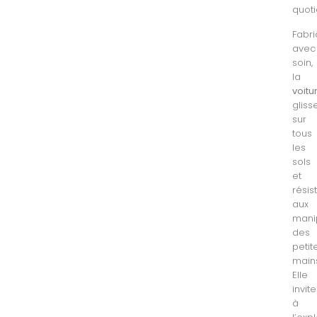
quoti
Fabr
avec
soin,
la
voitu
gliss
sur
tous
les
sols
et
résis
aux
mani
des
petit
main
Elle
invite
à