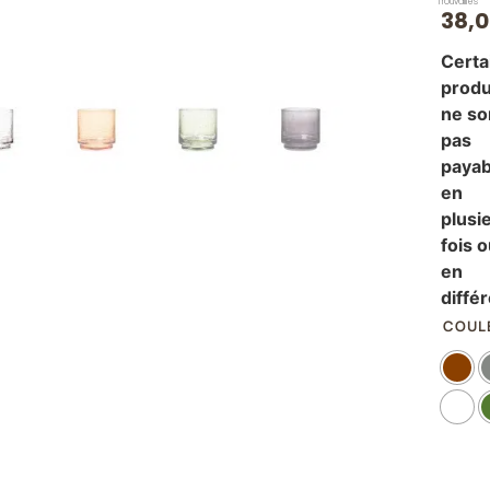
Trouvailles
38,
Certa
produ
ne so
pas
payab
en
plusi
fois 
en
diffé
COUL