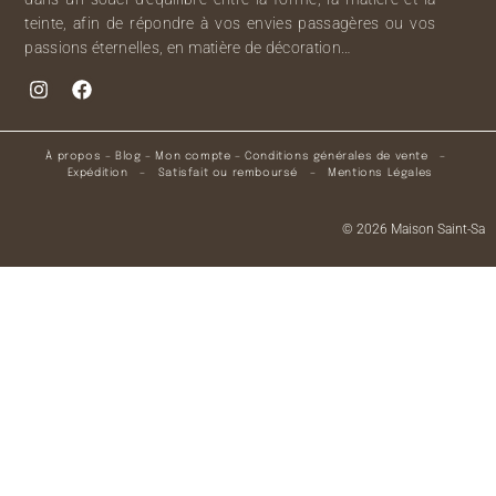
teinte, afin de répondre à vos envies passagères ou vos
passions éternelles, en matière de décoration…
À propos
–
Blog
–
Mon compte
–
Conditions générales de vente
–
Expédition
–
Satisfait ou remboursé
–
Mentions Légales
© 2026 Maison Saint-Sa