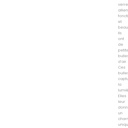
verr
allien
fonct
et
beau
Ils
ont
de
petit
bulle
d’air.
Ces
bulle
capt
la
lumiè
Elles
leur
donn
un
char
uniqu