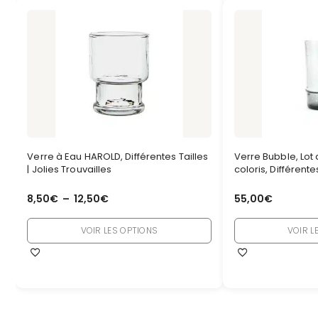
Verre à Eau HAROLD, Différentes Tailles
Verre Bubble, Lot 
| Jolies Trouvailles
coloris, Différentes
8,50
€
–
12,50
€
55,00
€
VOIR LES OPTIONS
VOIR L