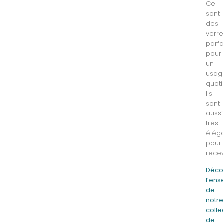
Ce
sont
des
verr
parfa
pour
un
usag
quoti
Ils
sont
aussi
très
élég
pour
recev
Déco
l’en
de
notr
colle
de