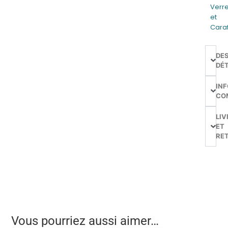
Verr
et
Cara
DE
DÉT
IN
CO
LIV
ET
RE
Vous pourriez aussi aimer…