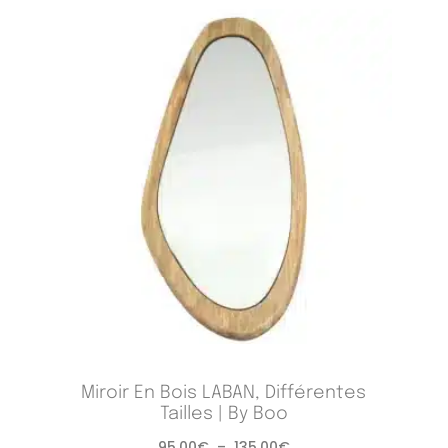
Miroir En Bois LABAN, Différentes
Tailles | By Boo
95,00
€
–
135,00
€