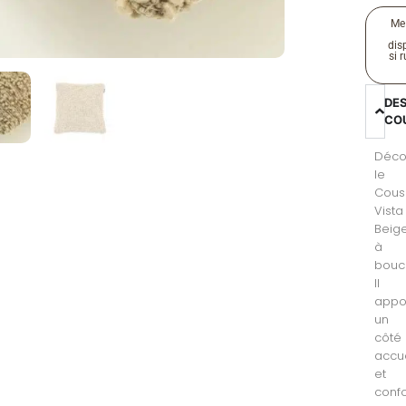
Me
disp
si 
DE
CO
Déco
le
Cous
Vista
Beig
à
boucl
Il
appo
un
côté
accue
et
conf