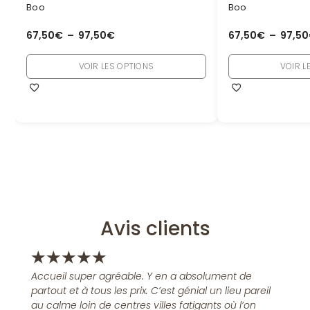
Boo
Boo
67,50
€
–
97,50
€
67,50
€
–
97,50
VOIR LES OPTIONS
VOIR L
Avis clients
★
★
★
★
★
Accueil super agréable. Y en a absolument de
partout et à tous les prix. C’est génial un lieu pareil
au calme loin de centres villes fatigants où l’on