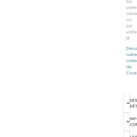
sur
votre
cana
ou
sur
votre
lit.
Déco
notr
colle
de
Cous
DE
DÉT
IN
CO
LIV