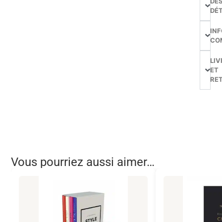
DE
DÉT
IN
CO
LIV
ET
RE
Vous pourriez aussi aimer…