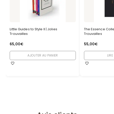
Little Guides to Style II | Jolies
The Essence Collec
Trouvailles
Trouvailles
65,00
€
55,00
€
AJOUTER AU PANIER
LIRE