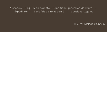
À propos
–
Blog
–
Mon compte
–
Conditions générales de vente
–
Expédition
–
Satisfait ou remboursé
–
Mentions Légales
© 2026 Maison Saint-Sa