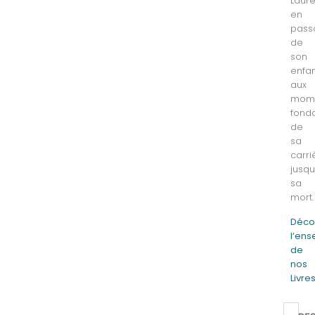
Laure
en
pass
de
son
enfa
aux
mom
fond
de
sa
carri
jusqu
sa
mort.
Déco
l’en
de
nos
Livre