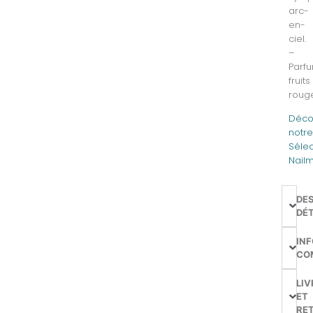
arc-
en-
ciel.
–
Parf
fruits
roug
Déco
notr
Sélec
Nailm
DE
DÉT
IN
CO
LIV
ET
RE