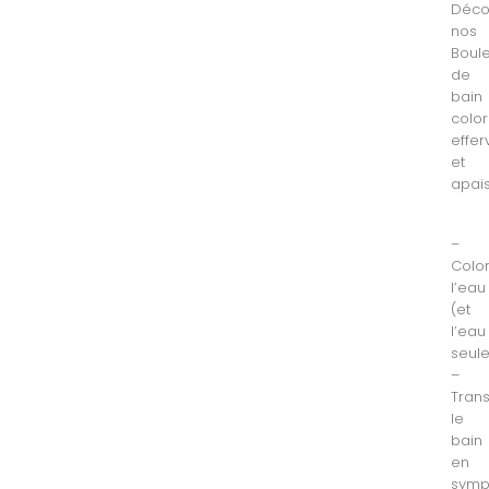
Déco
nos
Boul
de
bain
color
effe
et
apai
–
Colo
l’eau
(et
l’eau
seul
–
Tran
le
bain
en
symp