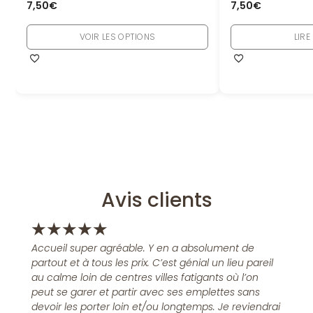
7,50
€
7,50
€
VOIR LES OPTIONS
LIRE
Avis clients
★
★
★
★
★
Accueil super agréable. Y en a absolument de
partout et à tous les prix. C’est génial un lieu pareil
au calme loin de centres villes fatigants où l’on
peut se garer et partir avec ses emplettes sans
devoir les porter loin et/ou longtemps. Je reviendrai