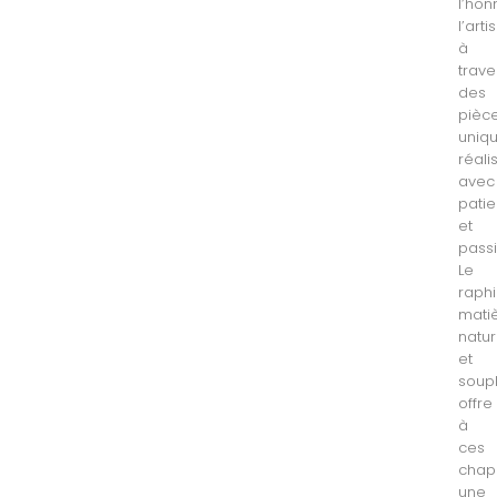
l’hon
l’art
à
trave
des
pièc
uniqu
réali
avec
pati
et
passi
Le
raphi
mati
natur
et
soupl
offre
à
ces
chap
une