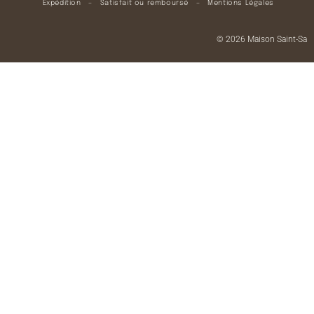
Expédition
–
Satisfait ou remboursé
–
Mentions Légales
© 2026 Maison Saint-Sa