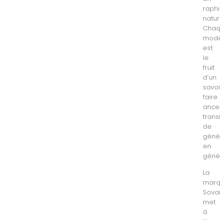
raph
natur
Cha
modè
est
le
fruit
d’un
savoi
faire
ances
tran
de
géné
en
génér
La
mar
Sova
met
à