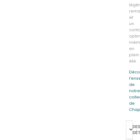
légè
rema
et
un
confo
optim
mêm
en
plein
été.
Déco
l’en
de
notr
colle
de
Chap
DE
DÉT