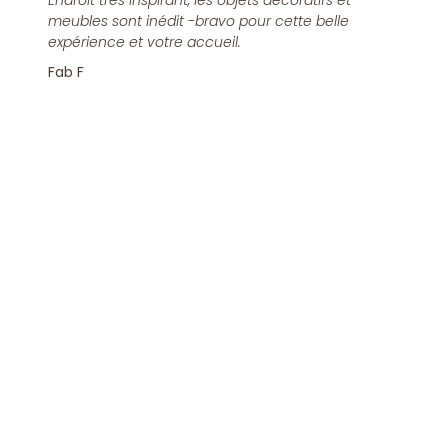
Endroit très inspirant, les objets décoratifs et
meubles sont inédit -bravo pour cette belle
expérience et votre accueil.
Fab F
Rejoindre la Newsletter
S'inscrire