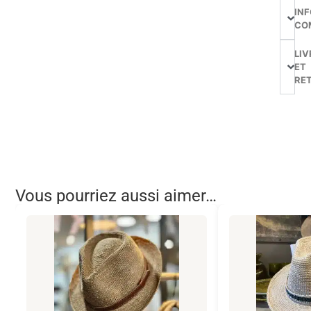
IN
CO
LIV
ET
RE
Vous pourriez aussi aimer…