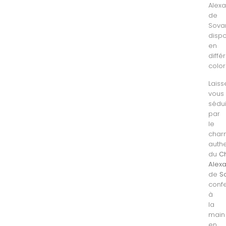
Alex
de
Sovan
dispo
en
diffé
colori
Laiss
vous
sédu
par
le
char
auth
du
C
Alex
de
S
conf
à
la
main
en