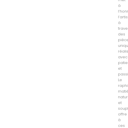
à
l’hon
l’art
à
trave
des
pièc
uniqu
réali
avec
pati
et
passi
Le
raphi
mati
natur
et
soupl
offre
à
ces