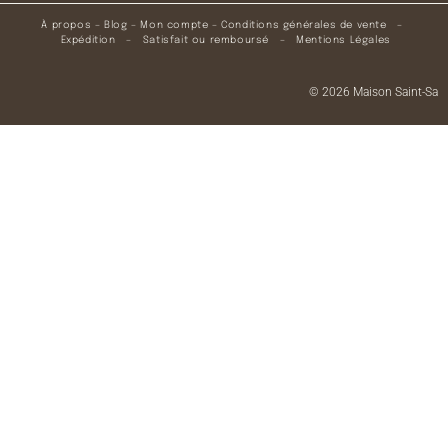
À propos
–
Blog
–
Mon compte
–
Conditions générales de vente
–
Expédition
–
Satisfait ou remboursé
–
Mentions Légales
© 2026 Maison Saint-Sa