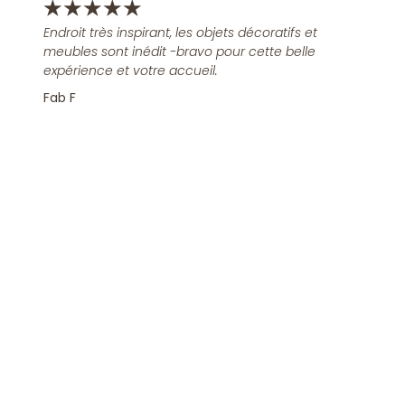
★
★
★
★
★
Endroit très inspirant, les objets décoratifs et
meubles sont inédit -bravo pour cette belle
expérience et votre accueil.
Fab F
Rejoindre la Newsletter
S'inscrire