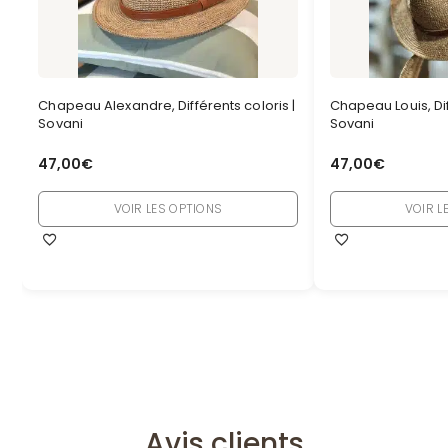
Chapeau Alexandre, Différents coloris |
Chapeau Louis, Dif
Sovani
Sovani
47,00
€
47,00
€
VOIR LES OPTIONS
VOIR L
Avis clients