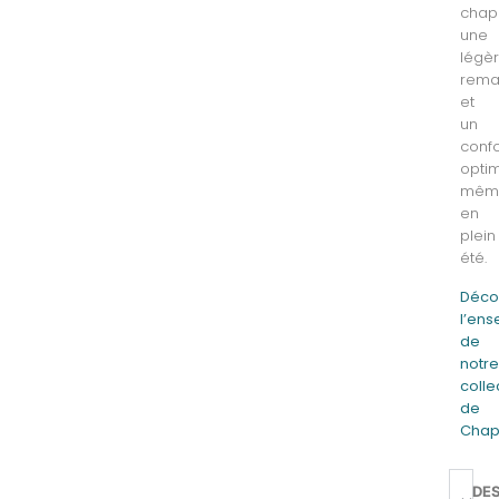
chap
une
légè
rema
et
un
confo
optim
mêm
en
plein
été.
Déco
l’en
de
notr
colle
de
Chap
DE