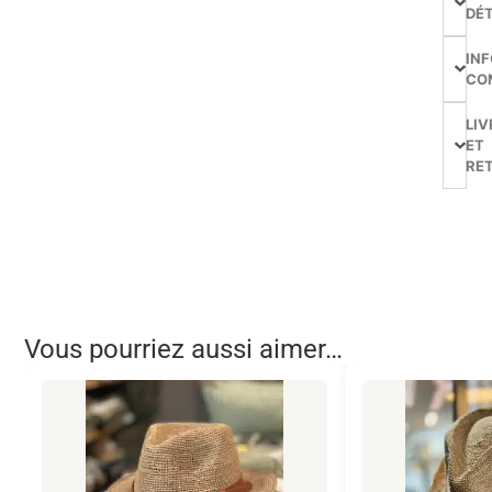
DÉT
IN
CO
LIV
ET
RE
Vous pourriez aussi aimer…