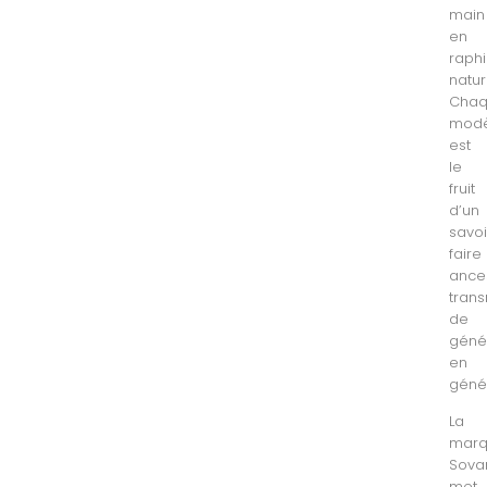
main
en
raph
natur
Cha
modè
est
le
fruit
d’un
savoi
faire
ances
tran
de
géné
en
génér
La
mar
Sova
met