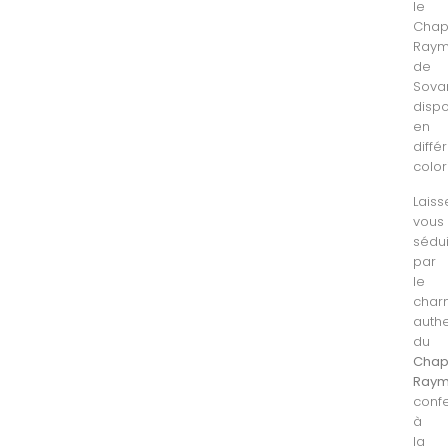
le
Cha
Ray
de
Sovan
dispo
en
diffé
colori
Laiss
vous
sédu
par
le
char
auth
du
Cha
Ray
conf
à
la