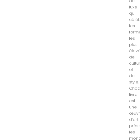
de
luxe
qui
célè
les
form
les
plus
élev
de
cultu
et
de
style.
Cha
livre
est
une
œuv
d’art
prés
les
mon