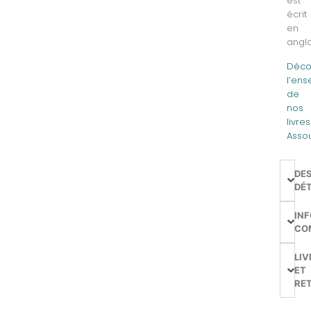
est
écrit
en
angla
Déco
l’en
de
nos
livres
Assou
DE
DÉT
IN
CO
LIV
ET
RE