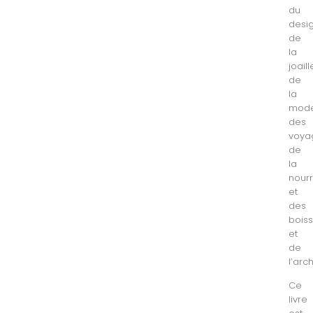
du
desig
de
la
joaill
de
la
mode
des
voya
de
la
nourr
et
des
boiss
et
de
l’arc
Ce
livre