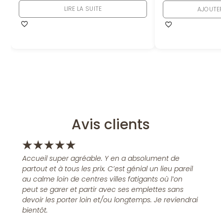
LIRE LA SUITE
AJOUTE
Avis clients
★
★
★
★
★
Accueil super agréable. Y en a absolument de
partout et à tous les prix. C’est génial un lieu pareil
au calme loin de centres villes fatigants où l’on
peut se garer et partir avec ses emplettes sans
devoir les porter loin et/ou longtemps. Je reviendrai
bientôt.