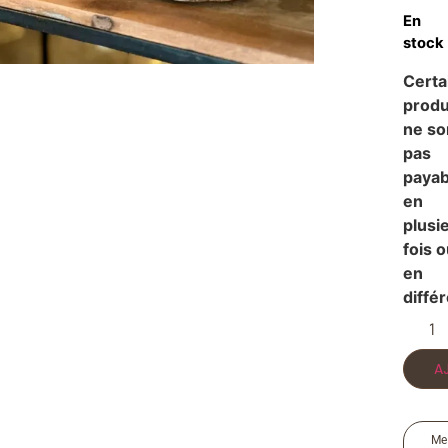
En
stock
Certa
produ
ne so
pas
payab
en
plusi
fois 
en
diffé
A
Me