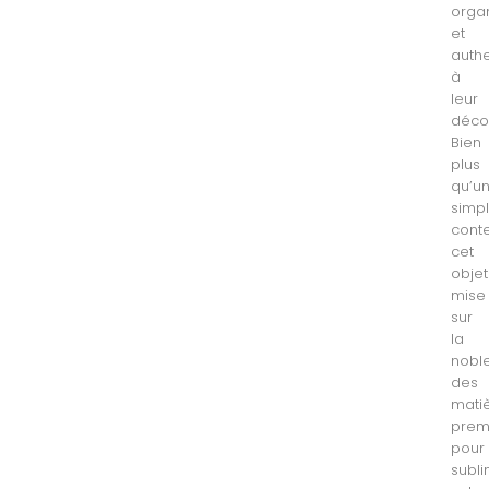
orga
et
auth
à
leur
décor
Bien
plus
qu’u
simp
conte
cet
objet
mise
sur
la
nobl
des
mati
prem
pour
subl