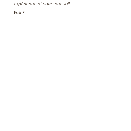
expérience et votre accueil.
Fab F
Rejoindre la Newsletter
S'inscrire