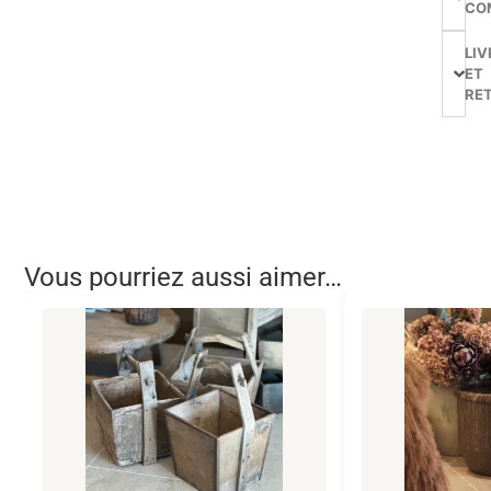
CO
LIV
ET
RE
Vous pourriez aussi aimer…