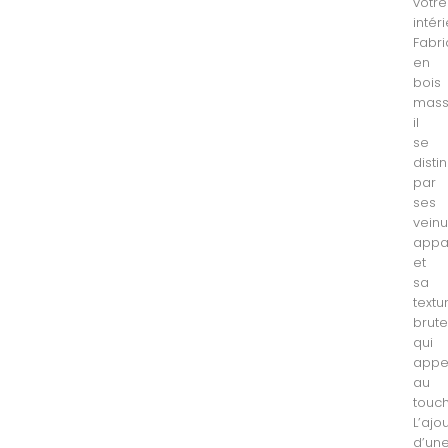
votre
intéri
Fabr
en
bois
massi
il
se
disti
par
ses
vein
appa
et
sa
textu
brut
qui
appe
au
touch
L’ajo
d’un