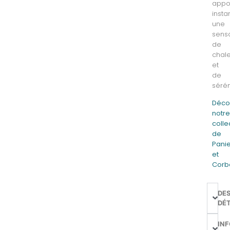
appo
inst
une
sens
de
chal
et
de
sérén
Déco
notr
colle
de
Pani
et
Corbe
DE
DÉT
IN