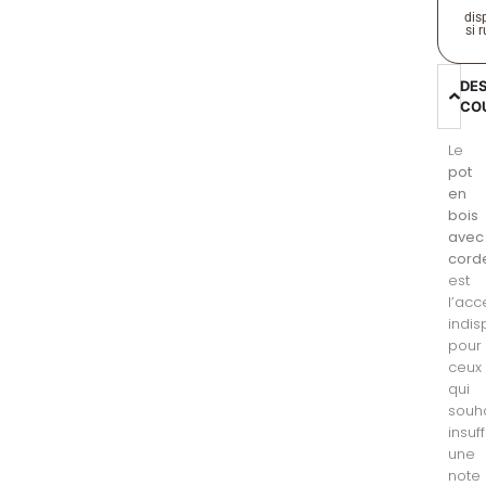
disp
si 
DE
CO
Le
pot
en
bois
avec
cord
est
l’acc
indi
pour
ceux
qui
souha
insuff
une
note