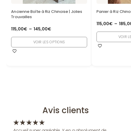
Ancienne Boîte à Riz Chinoise | Jolies
Panier à Riz Chinoi
Trouvailles
115,00
€
–
185,0
115,00
€
–
145,00
€
VOIR L
VOIR LES OPTIONS
Avis clients
★
★
★
★
★
Accueil super agréable. Y en a absolument de