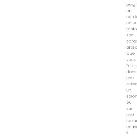
poig
en
cord
natur
renf
son
cara
artis
Que
vous
l’utili
dans
une
cuisi
un
salo
ou
sur
une
terra
couve
il