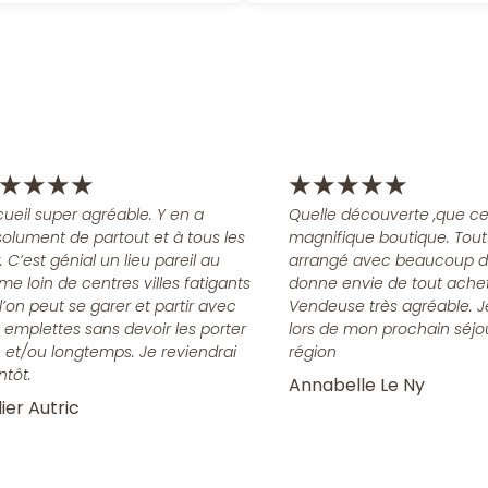
★
★
★
★
★
★
★
★
★
ueil super agréable. Y en a
Quelle découverte ,que ce
olument de partout et à tous les
magnifique boutique. Tout
x. C’est génial un lieu pareil au
arrangé avec beaucoup d
me loin de centres villes fatigants
donne envie de tout achet
l’on peut se garer et partir avec
Vendeuse très agréable. J
 emplettes sans devoir les porter
lors de mon prochain séjo
n et/ou longtemps. Je reviendrai
région
ntôt.
Annabelle Le Ny
ier Autric