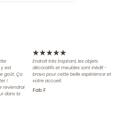
★
★
★
★
★
tte
Endroit très inspirant, les objets
 y est
décoratifs et meubles sont inédit -
e goût. Ça
bravo pour cette belle expérience et
er !
votre accueil.
e reviendrai
Fab F
ur dans la