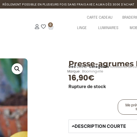
RÈGLEMENT POSSIBLE EN PLUSIEURS FOIS SANS FRAIS AVEC ALMA DÈS 300€ D’ACHAT
CARTE CADEAU
BRADERI
0
LINGE
LUMINAIRES
MOB
Presse-agrumes 
UGS
018948
Catégories
Accessoires de cu
Marque :
Bloomingville
16,90
€
Rupture de stock
Me prév
DESCRIPTION COURTE