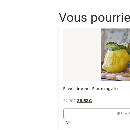
Vous pourri
Pichet Limone | Bloomingville
37,90
€
26,53
€
LIRE LA 