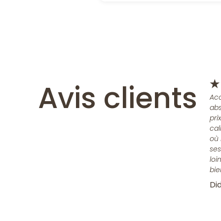
Avis clients
★
Acc
abs
pri
cal
où 
ses
loi
bie
Did