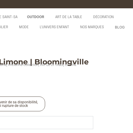
E SAINT-SA
OUTDOOR
ART DE LA TABLE
DÉCORATION
BLOG
ILIER
MODE
L'UNIVERS ENFANT
NOS MARQUES
Limone | Bloomingville
isine
,
Ancienne Collection
,
ART DE LA TABLE
,
CUISINE
enir de sa disponibilité,
si rupture de stock