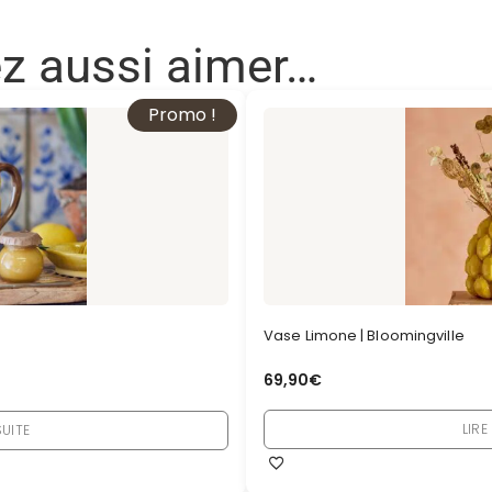
ez aussi aimer…
Promo !
Vase Limone | Bloomingville
69,90
€
LIRE
SUITE