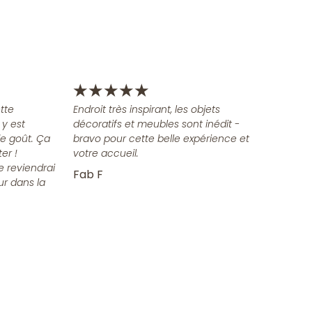
★
★
★
★
★
tte
Endroit très inspirant, les objets
 y est
décoratifs et meubles sont inédit -
e goût. Ça
bravo pour cette belle expérience et
er !
votre accueil.
e reviendrai
Fab F
ur dans la