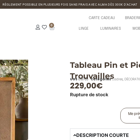
RÈGLEMENT POSSIBLE EN PLUSIEURS FOIS SANS FRAIS AVEC ALMA DÈS 300€ D’ACHAT
CARTE CADEAU
BRADERI
0
LINGE
LUMINAIRES
MOB
Tableau Pin et Pi
Trouvailles
UGS
018765
Catégories
Cadres
,
DÉCORATI
229,00
€
Rupture de stock
Me prév
DESCRIPTION COURTE