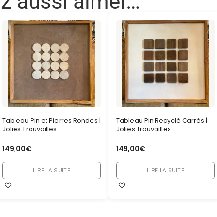
ez aussi aimer…
Tableau Pin et Pierres Rondes |
Tableau Pin Recyclé Carrés |
Jolies Trouvailles
Jolies Trouvailles
149,00
€
149,00
€
LIRE LA SUITE
LIRE LA SUITE