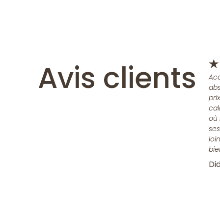
Avis clients
★
Acc
abs
pri
cal
où 
ses
loi
bie
Did