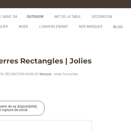
E SAINT-SA
OUTDOOR
ART DE LA TABLE
DÉCORATION
BLOG
ILIER
MODE
L'UNIVERS ENFANT
NOS MARQUES
erres Rectangles | Jolies
ON
,
DÉCORATIONS MURALES
Marque :
Jolies Trouvailles
enir de sa disponibilité,
si rupture de stock