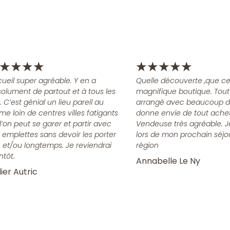
★
★
★
★
★
★
★
★
★
ueil super agréable. Y en a
Quelle découverte ,que ce
olument de partout et à tous les
magnifique boutique. Tout
x. C’est génial un lieu pareil au
arrangé avec beaucoup d
me loin de centres villes fatigants
donne envie de tout achet
l’on peut se garer et partir avec
Vendeuse très agréable. J
 emplettes sans devoir les porter
lors de mon prochain séjo
n et/ou longtemps. Je reviendrai
région
ntôt.
Annabelle Le Ny
ier Autric