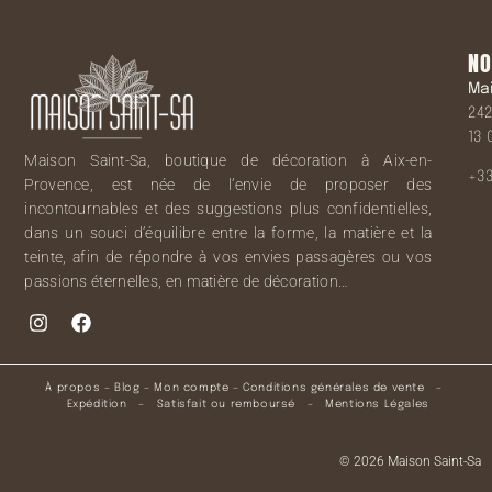
NO
Ma
242
13 
Maison Saint-Sa, boutique de décoration à Aix-en-
+33
Provence, est née de l’envie de proposer des
incontournables et des suggestions plus confidentielles,
dans un souci d’équilibre entre la forme, la matière et la
teinte, afin de répondre à vos envies passagères ou vos
passions éternelles, en matière de décoration…
À propos
–
Blog
–
Mon compte
–
Conditions générales de vente
–
Expédition
–
Satisfait ou remboursé
–
Mentions Légales
© 2026 Maison Saint-Sa