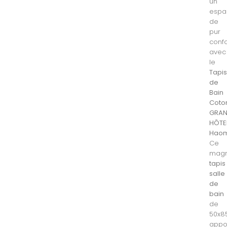
un
espa
de
pur
confo
avec
le
Tapi
de
Bain
Coto
GRA
HÔTE
Haom
Ce
magn
tapis
salle
de
bain
de
50x8
appo