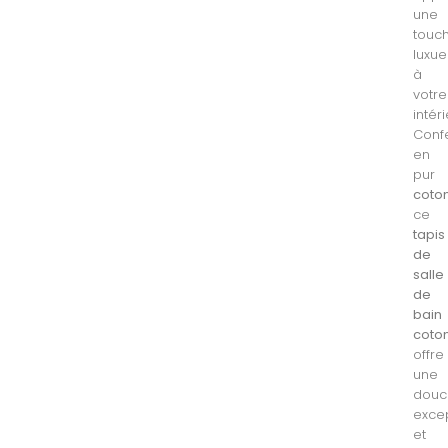
une
touc
luxu
à
votre
intéri
Conf
en
pur
coto
ce
tapis
de
salle
de
bain
coto
offre
une
douc
excep
et