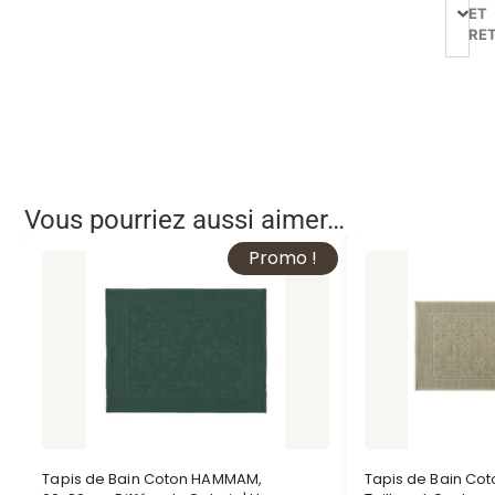
ET
RE
Vous pourriez aussi aimer…
Promo !
Tapis de Bain Coton HAMMAM,
Tapis de Bain Coto