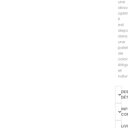
une
abso
optim
Il
est
dispo
dans
une
palet
de
color
élég
et
natur
DE
DÉT
IN
CO
LIV