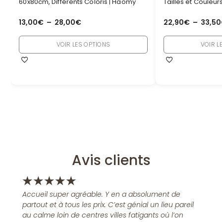
60x80cm, Différents Coloris | Haomy
Tailles et Couleu
13,00
€
–
28,00
€
22,90
€
–
33,50
VOIR LES OPTIONS
VOIR L
Avis clients
★
★
★
★
★
Accueil super agréable. Y en a absolument de
partout et à tous les prix. C’est génial un lieu pareil
au calme loin de centres villes fatigants où l’on