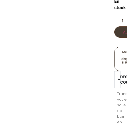
En
stock
A
Me
disp
si 
DE
CO
Tran
votre
salle
de
bain
en