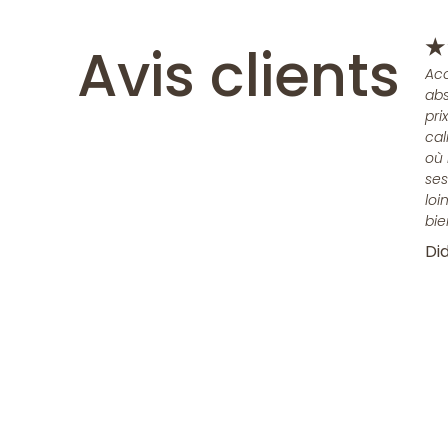
Avis clients
★
Acc
abs
pri
cal
où 
ses
loi
bie
Did