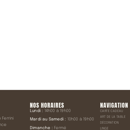
la Newsletter
NOS HORAIRES
NAVIGATION
Lundi :
14h00 à 19h00
CARTE CADEAU
ART DE LA TABLE
Ferrini
Mardi au Samedi :
10h00 à 19h00
DÉCORATION
ence
Dimanche :
Fermé
LINGE