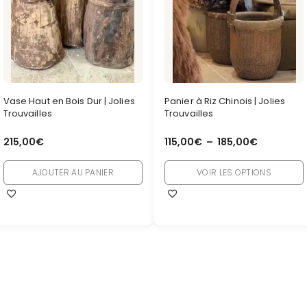
Vase Haut en Bois Dur | Jolies
Panier à Riz Chinois | Jolies
Trouvailles
Trouvailles
215,00
€
115,00
€
–
185,00
€
AJOUTER AU PANIER
VOIR LES OPTIONS