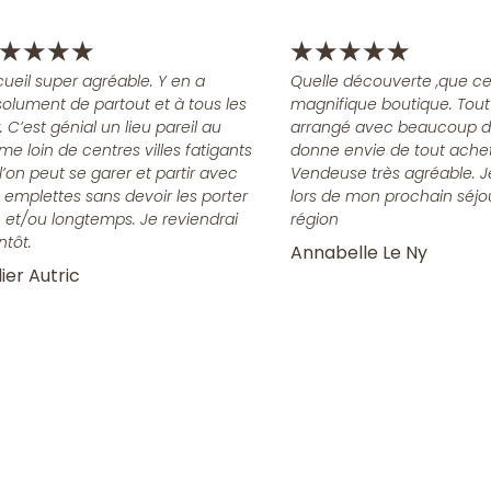
★
★
★
★
★
★
★
★
★
ueil super agréable. Y en a
Quelle découverte ,que ce
olument de partout et à tous les
magnifique boutique. Tout
x. C’est génial un lieu pareil au
arrangé avec beaucoup d
me loin de centres villes fatigants
donne envie de tout achet
l’on peut se garer et partir avec
Vendeuse très agréable. J
 emplettes sans devoir les porter
lors de mon prochain séjo
n et/ou longtemps. Je reviendrai
région
ntôt.
Annabelle Le Ny
ier Autric