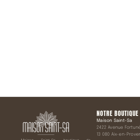
Rejoindre 
NOTRE BOUTIQUE
Maison Saint-Sa
2422 Avenue Fortuné 
13 080 Aix-en-Prov