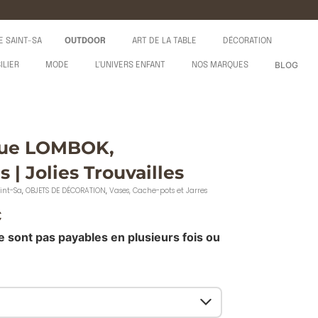
E SAINT-SA
OUTDOOR
ART DE LA TABLE
DÉCORATION
BLOG
ILIER
MODE
L'UNIVERS ENFANT
NOS MARQUES
que LOMBOK,
s | Jolies Trouvailles
int-Sa
,
OBJETS DE DÉCORATION
,
Vases, Cache-pots et Jarres
€
e sont pas payables en plusieurs fois ou