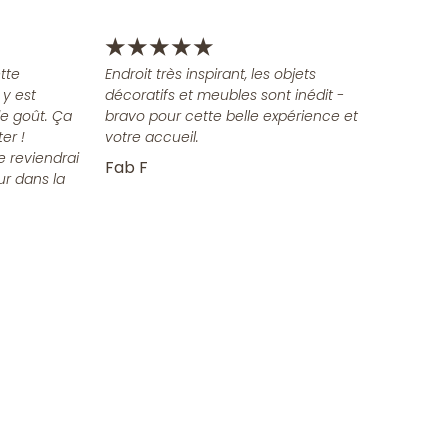
★
★
★
★
★
tte
Endroit très inspirant, les objets
 y est
décoratifs et meubles sont inédit -
e goût. Ça
bravo pour cette belle expérience et
er !
votre accueil.
e reviendrai
Fab F
ur dans la