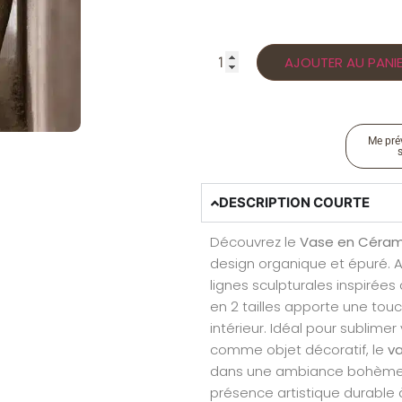
AJOUTER AU PANI
Me prév
DESCRIPTION COURTE
Découvrez le
Vase en Céra
design organique et épuré. A
lignes sculpturales inspirées 
en 2 tailles apporte une to
intérieur. Idéal pour sublim
comme objet décoratif, le
v
dans une ambiance bohème, 
présence artistique durable 