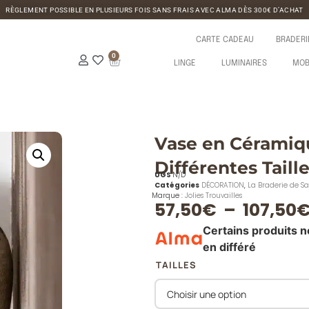
RÈGLEMENT POSSIBLE EN PLUSIEURS FOIS SANS FRAIS AVEC ALMA DÈS 300€ D’ACHAT
CARTE CADEAU
BRADERI
0
LINGE
LUMINAIRES
MOB
Vase en Cérami
Différentes Taille
UGS
N/D
Catégories
DÉCORATION
,
La Braderie de Sa
Marque :
Jolies Trouvailles
57,50
€
–
107,50
Certains produits n
en différé
TAILLES