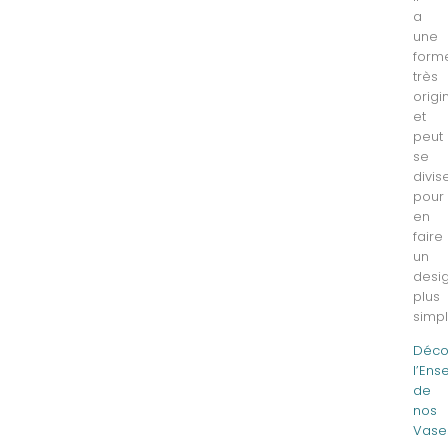
a
une
form
très
origi
et
peut
se
divis
pour
en
faire
un
desi
plus
simpl
Déco
l’En
de
nos
Vase