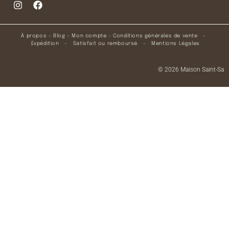
À propos
–
Blog
–
Mon compte
–
Conditions générales de vente
–
Expédition
–
Satisfait ou remboursé
–
Mentions Légales
© 2026 Maison Saint-Sa