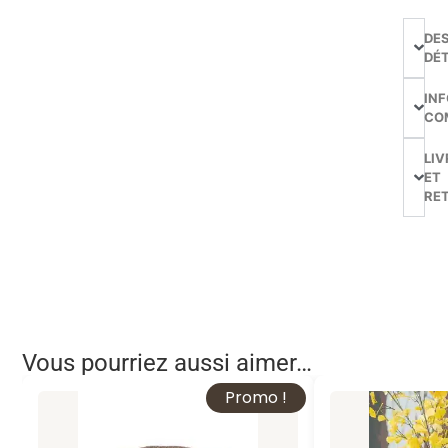
DE
DÉT
IN
CO
LIV
ET
RE
Vous pourriez aussi aimer…
Promo !