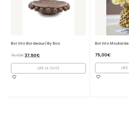
Bol Viro Bordeaux | By Boo
Bol Viro Moutarde
75,00
€
75,00
€
37,50
€
LIRE
LIRE LA SUITE