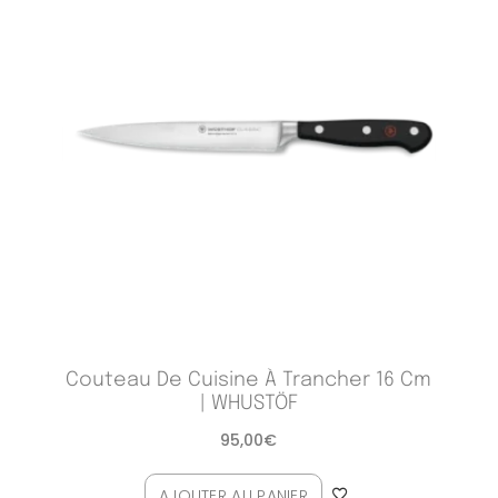
Couteau De Cuisine À Trancher 16 Cm
| WHUSTÖF
95,00
€
AJOUTER AU PANIER