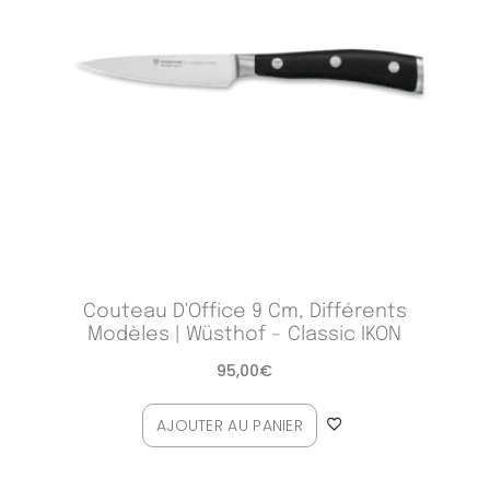
Couteau D'Office 9 Cm, Différents
Modèles | Wüsthof – Classic IKON
95,00
€
AJOUTER AU PANIER