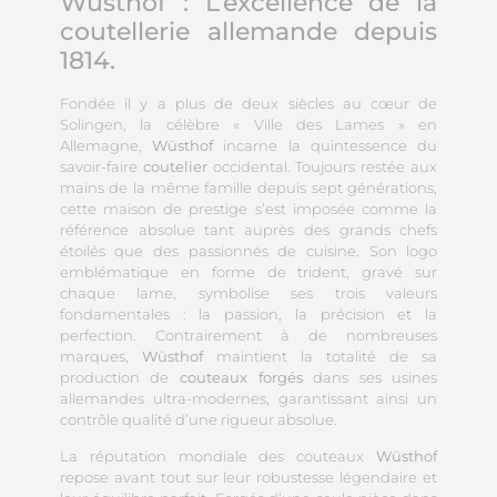
Wüsthof : L’excellence de la
coutellerie allemande depuis
1814.
Fondée il y a plus de deux siècles au cœur de
Solingen, la célèbre « Ville des Lames » en
Allemagne,
Wüsthof
incarne la quintessence du
savoir-faire
coutelier
occidental. Toujours restée aux
mains de la même famille depuis sept générations,
cette maison de prestige s’est imposée comme la
référence absolue tant auprès des grands chefs
étoilés que des passionnés de cuisine. Son logo
emblématique en forme de trident, gravé sur
chaque lame, symbolise ses trois valeurs
fondamentales : la passion, la précision et la
perfection. Contrairement à de nombreuses
marques,
Wüsthof
maintient la totalité de sa
production de
couteaux forgés
dans ses usines
allemandes ultra-modernes, garantissant ainsi un
contrôle qualité d’une rigueur absolue.
La réputation mondiale des couteaux
Wüsthof
repose avant tout sur leur robustesse légendaire et