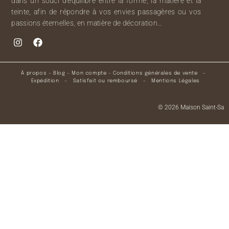
dans un souci d’équilibre entre la forme, la matière et la
teinte, afin de répondre à vos envies passagères ou vos
passions éternelles, en matière de décoration…
À propos
–
Blog
–
Mon compte
–
Conditions générales de vente
–
Expédition
–
Satisfait ou remboursé
–
Mentions Légales
© 2026 Maison Saint-Sa