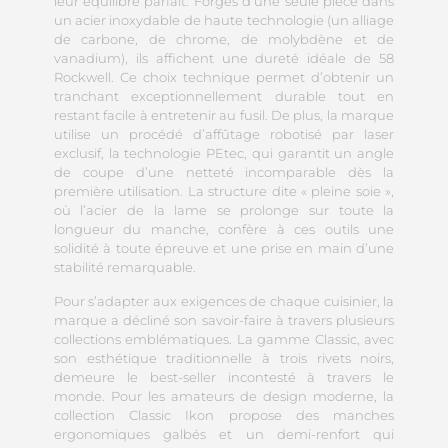
leur équilibre parfait. Forgés d’une seule pièce dans
un acier inoxydable de haute technologie (un alliage
de carbone, de chrome, de molybdène et de
vanadium), ils affichent une dureté idéale de 58
Rockwell. Ce choix technique permet d’obtenir un
tranchant exceptionnellement durable tout en
restant facile à entretenir au fusil. De plus, la marque
utilise un procédé d’affûtage robotisé par laser
exclusif, la technologie PEtec, qui garantit un angle
de coupe d’une netteté incomparable dès la
première utilisation. La structure dite « pleine soie »,
où l’acier de la lame se prolonge sur toute la
longueur du manche, confère à ces outils une
solidité à toute épreuve et une prise en main d’une
stabilité remarquable.
Pour s’adapter aux exigences de chaque cuisinier, la
marque a décliné son savoir-faire à travers plusieurs
collections emblématiques. La gamme Classic, avec
son esthétique traditionnelle à trois rivets noirs,
demeure le best-seller incontesté à travers le
monde. Pour les amateurs de design moderne, la
collection Classic Ikon propose des manches
ergonomiques galbés et un demi-renfort qui